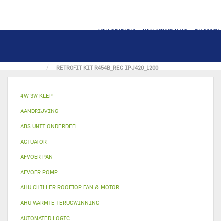
MIJN REKENING
MIJN WINKELMAND
INLOGGEN
THUIS
ERCD SOLUTION CATALOG
RETROFIT KIT R454B_REC IPJ420_1200
4W 3W KLEP
AANDRIJVING
ABS UNIT ONDERDEEL
ACTUATOR
AFVOER PAN
AFVOER POMP
AHU CHILLER ROOFTOP FAN & MOTOR
AHU WARMTE TERUGWINNING
AUTOMATED LOGIC