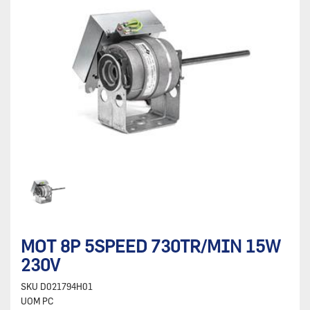
MOT 8P 5SPEED 730TR/MIN 15W
230V
SKU
D021794H01
UOM
PC