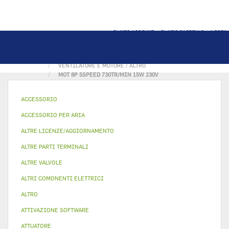
IL MIO ACCOUNT
IL MIO CARRELLO
LOGIN
PAGINA PRINCIPALE
MOTORI E VENTILATORI
VENTILATORE E MOTORE / ALTRO
MOT 8P 5SPEED 730TR/MIN 15W 230V
ACCESSORIO
ACCESSORIO PER ARIA
ALTRE LICENZE/AGGIORNAMENTO
ALTRE PARTI TERMINALI
ALTRE VALVOLE
ALTRI COMONENTI ELETTRICI
ALTRO
ATTIVAZIONE SOFTWARE
ATTUATORE