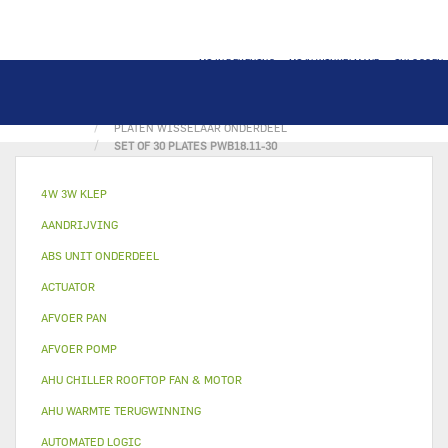
MIJN REKENING
MIJN WINKELMAND
INLOGGEN
THUIS
WISSELAARS
PLATEN WISSELAAR ONDERDEEL
SET OF 30 PLATES PWB18.11-30
4W 3W KLEP
AANDRIJVING
ABS UNIT ONDERDEEL
ACTUATOR
AFVOER PAN
AFVOER POMP
AHU CHILLER ROOFTOP FAN & MOTOR
AHU WARMTE TERUGWINNING
AUTOMATED LOGIC