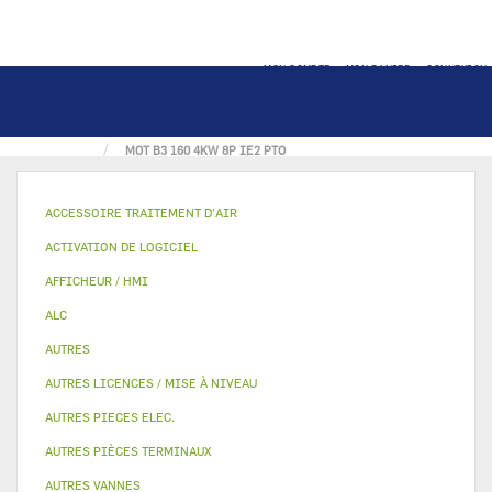
MON COMPTE
MON PANIER
CONNEXION
ACCUEIL
MOTO VENTILATEUR & MOTEUR
MOT B3 160 4KW 8P IE2 PTO
ACCESSOIRE TRAITEMENT D’AIR
ACTIVATION DE LOGICIEL
AFFICHEUR / HMI
ALC
AUTRES
AUTRES LICENCES / MISE À NIVEAU
AUTRES PIECES ELEC.
AUTRES PIÈCES TERMINAUX
AUTRES VANNES