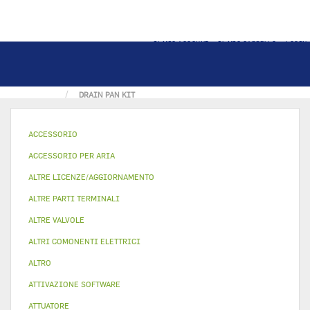
IL MIO ACCOUNT
IL MIO CARRELLO
LOGIN
PAGINA PRINCIPALE
PARTE METALLICA E PLASTICA
DRAIN PAN KIT
ACCESSORIO
ACCESSORIO PER ARIA
ALTRE LICENZE/AGGIORNAMENTO
ALTRE PARTI TERMINALI
ALTRE VALVOLE
ALTRI COMONENTI ELETTRICI
ALTRO
ATTIVAZIONE SOFTWARE
ATTUATORE