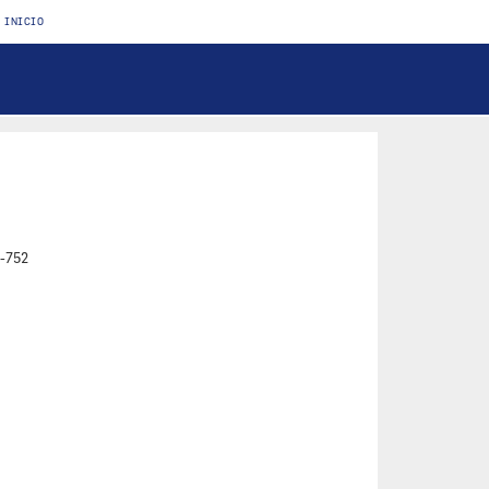
INICIO
EDICIÓN
OR Y VDF
MICO
S
-752
ULACIÓN
 DE ACEITE
OLA
AS
ACIÓN
OTRO
CTOR