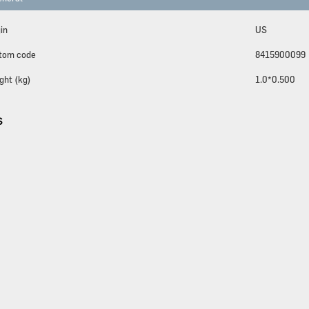
in
US
tom code
8415900099
ght (kg)
1.0*0.500
S