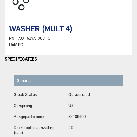
WASHER (MULT 4)
PN
--AU--51YA-003--C
UoM
PC
SPECIFICATIES
General
Stock Status
Op voorraad
Oorsprong
US
Aangepaste code
84189990
Doorlooptijd aanvulling
26
(dag)