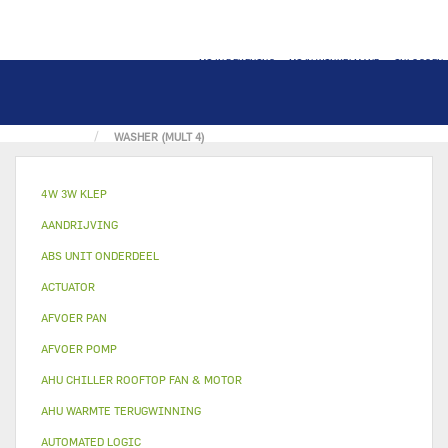
MIJN REKENING
MIJN WINKELMAND
INLOGGEN
THUIS
OVERIG
RING MOER SCHROEF
WASHER (MULT 4)
4W 3W KLEP
AANDRIJVING
ABS UNIT ONDERDEEL
ACTUATOR
AFVOER PAN
AFVOER POMP
AHU CHILLER ROOFTOP FAN & MOTOR
AHU WARMTE TERUGWINNING
AUTOMATED LOGIC